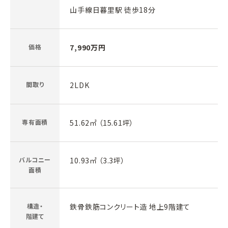
山手線日暮里駅 徒歩18分
価格
7,990万円
間取り
2LDK
専有面積
51.62㎡ （15.61坪）
バルコニー
10.93㎡ （3.3坪）
面積
構造・
鉄骨鉄筋コンクリート造 地上9階建て
階建て