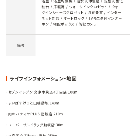
浴室 / 浴室乾燥機 / 温水洗浄便座 / 洗髪洗面化
粧台 / 床暖房 / ウォークインクロゼット / ウォー
クインシューズクロゼット / 収納豊富 / インター
ネット対応 / オートロック / TVモニタ付インター
ホン / 宅配ボックス / 防犯カメラ
備考
ライフインフォメーション・地図
・セブンイレブン 文京本駒込4丁目店 100m
・まいばすけっと田端動坂 140m
・肉のハナマサPLUS 動坂店 210m
・ユニバーサルドラッグ動坂店 30m
・文京区立千駄木小学校 350m