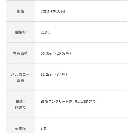
価格
1億2,190万円
間取り
2LDK
専有面積
66.35㎡ （20.07坪）
バルコニー
11.27㎡ （3.4坪）
面積
構造・
鉄筋コンクリート造 地上13階建て
階建て
所在階
7階