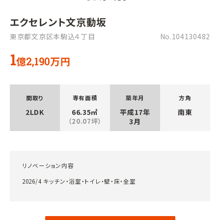
エクセレント文京動坂
東京都文京区本駒込４丁目
No.104130482
1
億
万円
2,190
間取り
専有面積
築年月
方角
2LDK
66.35㎡
平成17年
南東
（20.07坪）
3月
リノベーション内容
2026/4 キッチン・浴室・トイレ・壁・床・全室