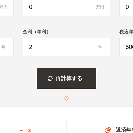
万円
万円
金利（年利）
税込
年
%
再計算する
-
返済年
円