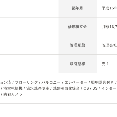
築年月
平成15
修繕積立金
月額16,
管理形態
管理会
取引態様
売主
ョン済 / フローリング / バルコニー / エレベーター / 照明器具付き 
/ 浴室乾燥機 / 温水洗浄便座 / 洗髪洗面化粧台 / CS / BS / イン
 / 防犯カメラ