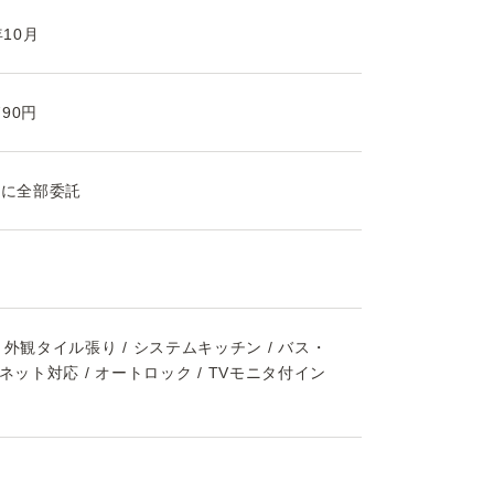
年10月
790円
社に全部委託
/ 外観タイル張り / システムキッチン / バス・
ターネット対応 / オートロック / TVモニタ付イン