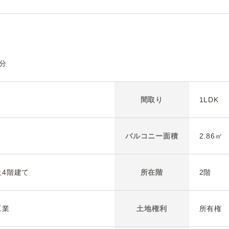
分
間取り
1LDK
バルコニー
面積
2.86㎡ 
上4階建て
所在階
2階
工業
土地権利
所有権