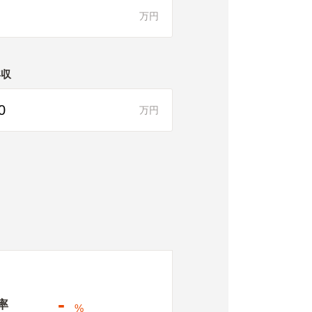
万円
年収
万円
-
率
%