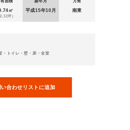
専有面積
築年月
方角
0.74㎡
平成15年
10月
南東
2.32坪）
・浴室・トイレ・壁・床・全室
問い合わせリストに追加