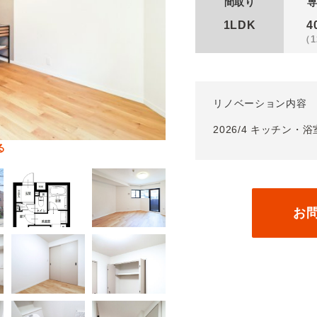
間取り
1LDK
4
（1
リノベーション内容
2026/4 キッチン
る
る
る
る
る
る
る
る
る
る
る
る
る
る
る
る
る
る
る
る
お