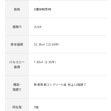
価格
1億690万円
間取り
2LDK
専有面積
51.39㎡ （15.54坪）
バルコニー
7.80㎡ （2.35坪）
面積
構造・
鉄骨鉄筋コンクリート造 地上11階建て
階建て
所在階
9階