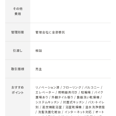
その他
費用
管理形態
管理会社に全部委託
引渡し
相談
取引態様
売主
おすすめ
リノベーション済 / フローリング / バルコニー /
エレベーター / 照明器具付き / 駐輪場 / バイク
ポイント
置場あり / 外観タイル張り / 食器洗い乾燥機 /
システムキッチン / 対面式キッチン / バス・トイレ
別 / 追焚機能浴室 / 浴室乾燥機 / 温水洗浄便座
/ 洗髪洗面化粧台 / インターネット対応 / オート