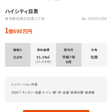
ハイシティ目黒
東京都目黒区目黒２丁目
No.104551959
1
億
万円
690
間取り
専有面積
築年月
方角
2LDK
51.39㎡
平成7年
北西
（15.54坪）
8月
リノベーション内容
2026/7 キッチン・浴室・トイレ・壁・床・全室・給排水管・給湯器