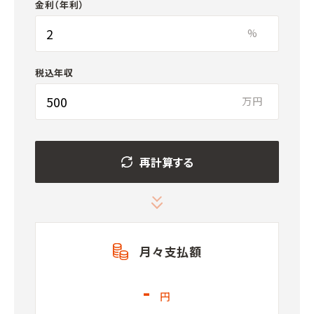
金利（年利）
%
税込年収
万円
再計算する
月々支払額
-
円