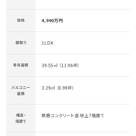
価格
4,990万円
間取り
1LDK
専有面積
39.55㎡ （11.96坪）
バルコニー
3.29㎡ （0.99坪）
面積
構造・
鉄筋コンクリート造 地上7階建て
階建て