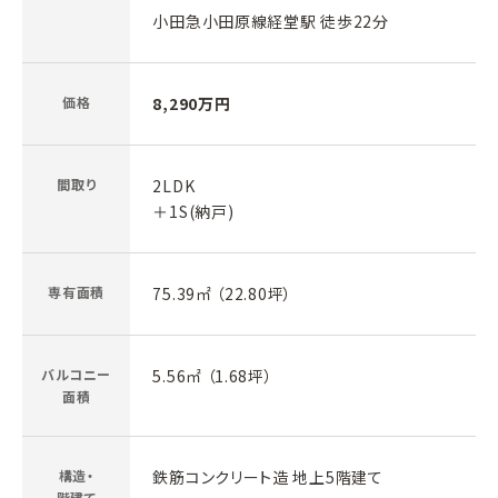
小田急小田原線経堂駅 徒歩22分
価格
8,290万円
間取り
2LDK
＋1S(納戸)
専有面積
75.39㎡ （22.80坪）
バルコニー
5.56㎡ （1.68坪）
面積
構造・
鉄筋コンクリート造 地上5階建て
階建て