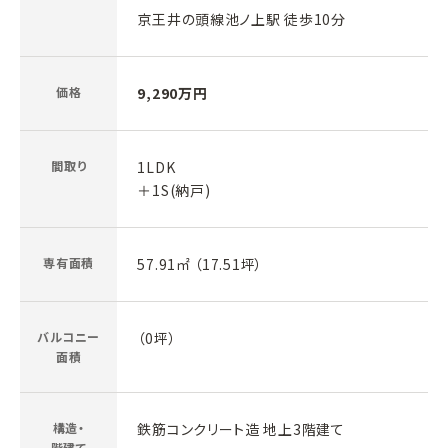
京王井の頭線池ノ上駅 徒歩10分
価格
9,290万円
間取り
1LDK
＋1S(納戸)
専有面積
57.91㎡ （17.51坪）
バルコニー
（0坪）
面積
構造・
鉄筋コンクリート造 地上3階建て
階建て