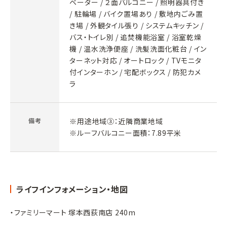
ベーター / ２面バルコニー / 照明器具付き
/ 駐輪場 / バイク置場あり / 敷地内ごみ置
き場 / 外観タイル張り / システムキッチン /
バス・トイレ別 / 追焚機能浴室 / 浴室乾燥
機 / 温水洗浄便座 / 洗髪洗面化粧台 / イン
ターネット対応 / オートロック / TVモニタ
付インターホン / 宅配ボックス / 防犯カメ
ラ
備考
※用途地域③：近隣商業地域
※ルーフバルコニー面積：7.89平米
ライフインフォメーション・地図
・ファミリーマート 塚本西荻南店 240m