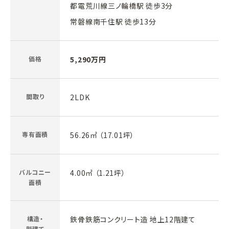
都電荒川線三ノ輪橋駅 徒歩3分
常磐線南千住駅 徒歩13分
価格
5,290万円
間取り
2LDK
専有面積
56.26㎡ （17.01坪）
バルコニー
4.00㎡ （1.21坪）
面積
構造・
鉄骨鉄筋コンクリート造 地上12階建て
階建て