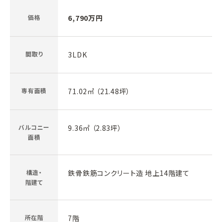
価格
6,790万円
間取り
3LDK
専有面積
71.02㎡ （21.48坪）
バルコニー
9.36㎡ （2.83坪）
面積
構造・
鉄骨鉄筋コンクリート造 地上14階建て
階建て
所在階
7階