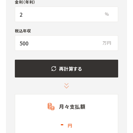
金利（年利）
%
税込年収
万円
再計算する
月々支払額
-
円