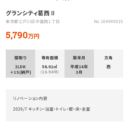
グランシティ葛西Ⅱ
東京都江戸川区中葛西１丁目
No.104949015
5,790
万円
間取り
専有面積
築年月
方角
2LDK
56.01㎡
平成14年
西
＋1S(納戸)
（16.94坪）
3月
リノベーション内容
2026/7 キッチン・浴室・トイレ・壁・床・全室