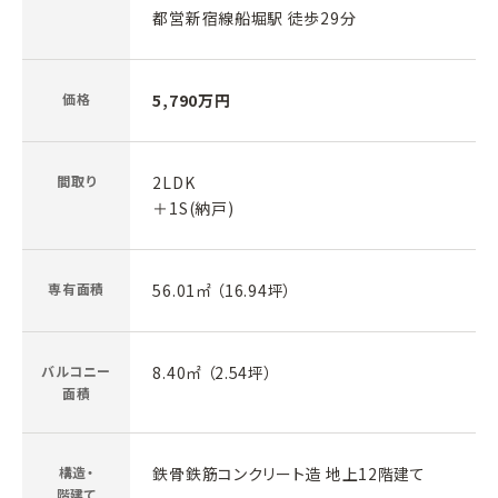
都営新宿線船堀駅 徒歩29分
価格
5,790万円
間取り
2LDK
＋1S(納戸)
専有面積
56.01㎡ （16.94坪）
バルコニー
8.40㎡ （2.54坪）
面積
構造・
鉄骨鉄筋コンクリート造 地上12階建て
階建て