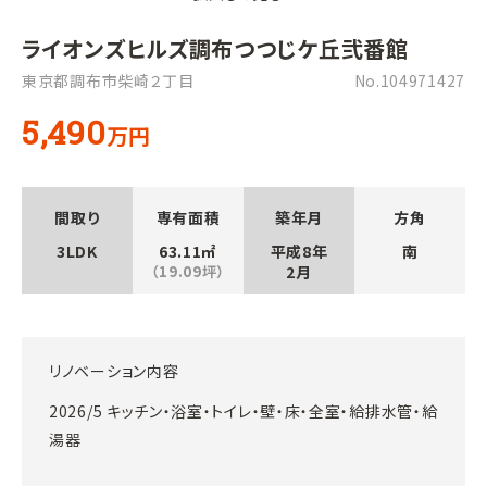
ライオンズヒルズ調布つつじケ丘弐番館
東京都調布市柴崎２丁目
No.104971427
5,490
万円
間取り
専有面積
築年月
方角
3LDK
63.11㎡
平成8年
南
（19.09坪）
2月
リノベーション内容
2026/5 キッチン・浴室・トイレ・壁・床・全室・給排水管・給
湯器