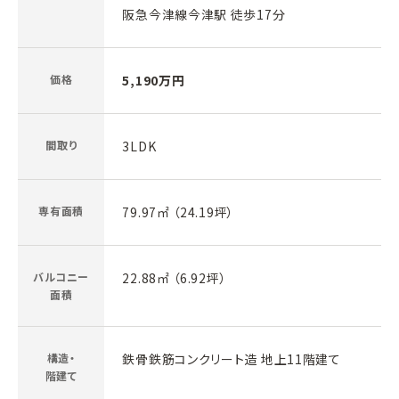
阪急今津線今津駅 徒歩17分
価格
5,190万円
間取り
3LDK
専有面積
79.97㎡ （24.19坪）
バルコニー
22.88㎡ （6.92坪）
面積
構造・
鉄骨鉄筋コンクリート造 地上11階建て
階建て